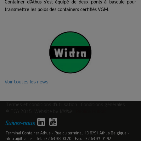
Container d’Athus s’est équipé de deux ponts à bascule pour
transmettre les poids des containers certifiés VGM.
Voir toutes les news
Termes et conditions d'utilisation
Conditions générales
© TCA 2015
Website by
Visible
Replica Hubolt
Suivez-nous
Terminal Container Athus
Rue du terminal, 13
6791
Athus
Belgique
infotca@tca.be
Tel.
+32 63 38 00 20
Fax.
+32 63 37 01 92