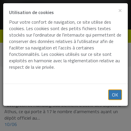
×
Utilisation de cookies
Pour votre confort de navigation, ce site utilise des
cookies. Les cookies sont des petits fichiers textes
stockés sur l'ordinateur de l'internaute qui permettent de
de
en
fr
nl
conserver des données relatives à l'utilisateur afin de
faciliter sa navigation et l'accès à certaines
Home
Utilitaires
News
fonctionnalités. Les cookies utilisés sur ce site sont
Réglementation Solas : pesée des conteneurs au 1er juillet
exploités en harmonie avec la réglementation relative au
2016
respect de la vie privée.
News
10/06
OK
Mai 2016 : 2 nouveaux dépôts d’armement à Athus
Evergreen et Hamburg Sud viennent d’ouvrir des dépôts à
Athus, ce qui porte à 17 le nombre d’armements ayant un
dépôt officiel au…
10/06