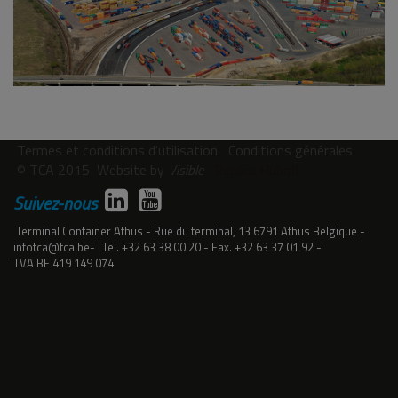
Termes et conditions d'utilisation
Conditions générales
© TCA 2015
Website by
Visible
Replica Hubolt
Suivez-nous
Terminal Container Athus
Rue du terminal, 13
6791
Athus
Belgique
infotca@tca.be
Tel.
+32 63 38 00 20
Fax.
+32 63 37 01 92
TVA
BE 419 149 074