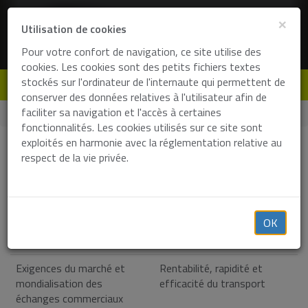
×
Utilisation de cookies
Pour votre confort de navigation, ce site utilise des
cookies. Les cookies sont des petits fichiers textes
stockés sur l'ordinateur de l'internaute qui permettent de
de
en
fr
nl
conserver des données relatives à l'utilisateur afin de
faciliter sa navigation et l'accès à certaines
Home
Vision durable
fonctionnalités. Les cookies utilisés sur ce site sont
exploités en harmonie avec la réglementation relative au
Des solutions d'avenir
respect de la vie privée.
L’activité du Terminal Container Athus (TCA) ouvre de
nombreuses perspectives intéressantes et propose une
réponse durable adaptée au contexte actuel.
OK
Contexte
Réponse de TCA
Exigences du marché et
Rentabilité, rapidité et
mondialisation des
efficacité du transport
échanges commerciaux