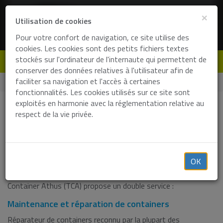
×
Utilisation de cookies
Pour votre confort de navigation, ce site utilise des
cookies. Les cookies sont des petits fichiers textes
stockés sur l'ordinateur de l'internaute qui permettent de
de
en
fr
nl
conserver des données relatives à l'utilisateur afin de
faciliter sa navigation et l'accès à certaines
Home
Solutions
Réparation/ conditionnement
fonctionnalités. Les cookies utilisés sur ce site sont
exploités en harmonie avec la réglementation relative au
Demande de prix
respect de la vie privée.
Réparation et conditionnement de
containers
OK
Après un transport ou en vue d’un chargement, le Terminal
Container Athus (TCA) propose un double service :
Maintenance et réparation de containers
Réparateur de containers reconnu par la plupart des