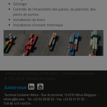
Séchage
Contrôle de l’étanchéité des parois, du plancher, des
joints de portes
Installation de liners
Installation d’isolant thermique
Termes et conditions d'utilisation
Conditions générales
© TCA 2015
Website by
Visible
Replica Hubolt
Suivez-nous
Terminal Container Athus
Rue du terminal, 13
6791
Athus
Belgique
infotca@tca.be
Tel.
+32 63 38 00 20
Fax.
+32 63 37 01 92
TVA
BE 419 149 074