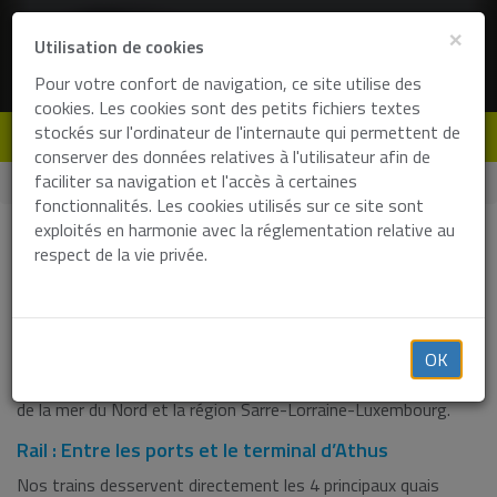
×
Utilisation de cookies
Pour votre confort de navigation, ce site utilise des
cookies. Les cookies sont des petits fichiers textes
stockés sur l'ordinateur de l'internaute qui permettent de
de
en
fr
nl
conserver des données relatives à l'utilisateur afin de
faciliter sa navigation et l'accès à certaines
Home
Solutions
Transport de containers
fonctionnalités. Les cookies utilisés sur ce site sont
exploités en harmonie avec la réglementation relative au
Demande de prix
respect de la vie privée.
Transport de containers import-export
OK
Le Terminal Container Athus (TCA) est spécialisé dans le
transport rail-route de containers maritimes entre les ports
de la mer du Nord et la région Sarre-Lorraine-Luxembourg.
Rail : Entre les ports et le terminal d’Athus
Nos trains desservent directement les 4 principaux quais