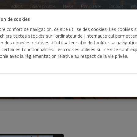
Vidéos
Galerie photos
News
Plan du site
Contact
Imp
tion de cookies
re confort de navigation, ce site utilise des cookies. Les cookies 
ichiers textes stockés sur l'ordinateur de l'internaute qui permette
r des données relatives à l'utilisateur afin de faciliter sa navigatio
isation
Infrastructure
Expérience
Vision dura
à certaines fonctionnalités. Les cookies utilisés sur ce site sont ex
nie avec la réglementation relative au respect de la vie privée.
me
pour
aine et le Luxembourg