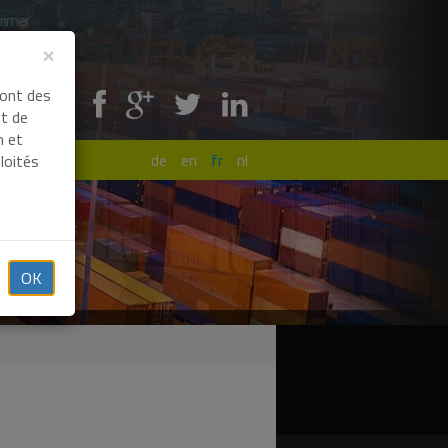
rimer
×
sont des
Partagez !
nt de
n et
ble
de
en
fr
nl
ploités
OK