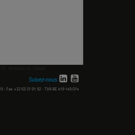
015
Website by
Visible
Replica Hubolt
Suivez-nous
20
Fax.
+32 63 37 01 92
TVA
BE 419 149 074