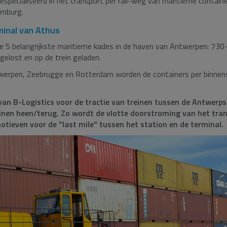
gespecialiseerd in het transport per rail-weg van maritieme conta
emburg.
minal van Athus
 de 5 belangrijkste maritieme kades in de haven van Antwerpen: 
elost en op de trein geladen.
rpen, Zeebrugge en Rotterdam worden de containers per binnensc
an B-Logistics voor de tractie van treinen tussen de Antwerps
einen heen/terug. Zo wordt de vlotte doorstroming van het trans
tieven voor de "last mile" tussen het station en de terminal.