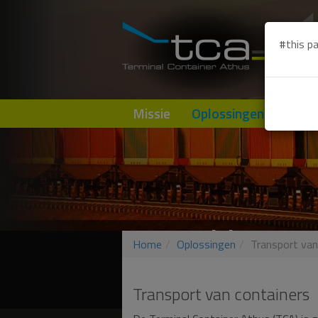
#this pa
Missie
Oplossingen
Loca
De
maritieme t
Home
Oplossingen
Transport van
het Saarland, Lo
Transport van containers