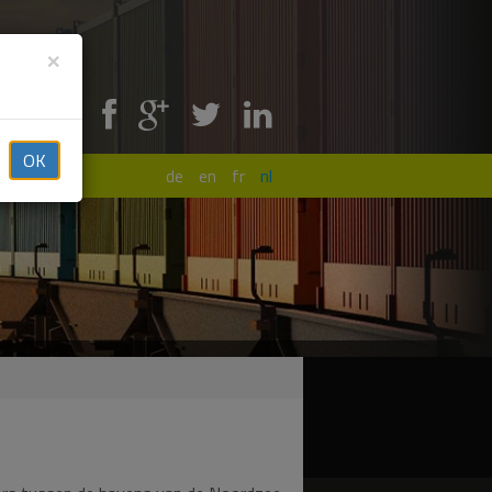
×
Share !
OK
de
en
fr
nl