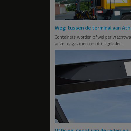
Weg: tussen de terminal van Ath
Containers worden ofwel per vrachtwa
onze magazijnen in- of uitgeladen.
Officieel depot van de rederijen