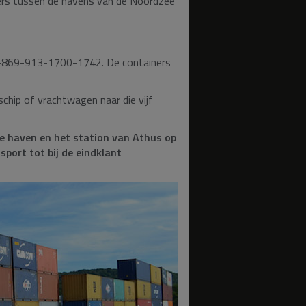
iners tussen de havens van de Noordzee
730-869-913-1700-1742. De containers
hip of vrachtwagen naar die vijf
e haven en het station van Athus op
port tot bij de eindklant