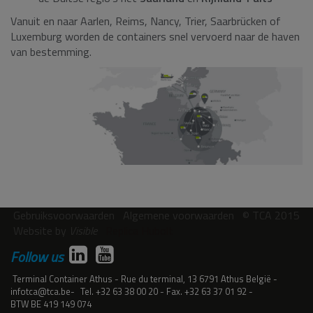
Vanuit en naar Aarlen, Reims, Nancy, Trier, Saarbrücken of
Luxemburg worden de containers snel vervoerd naar de haven
van bestemming.
Gebruiksvoorwaarden
Algemene voorwaarden
© TCA 2015
Website by
Visible
Replica Hubolt
Follow us
Terminal Container Athus
Rue du terminal, 13
6791
Athus
België
infotca@tca.be
Tel.
+32 63 38 00 20
Fax.
+32 63 37 01 92
BTW
BE 419 149 074