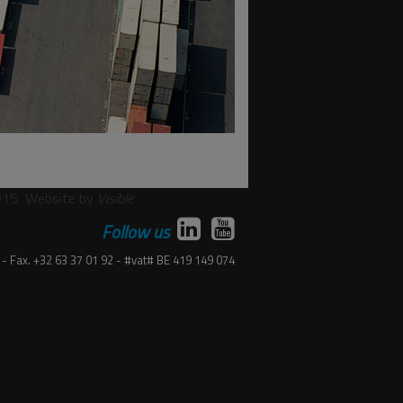
015
Website by
Visible
Replica Hubolt
Follow us
Fax.
+32 63 37 01 92
#vat#
BE 419 149 074