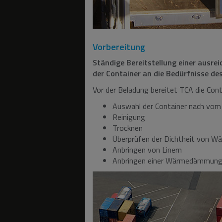
Vorbereitung
Ständige Bereitstellung einer ausre
der Container an die Bedürfnisse des
Vor der Beladung bereitet TCA die Conta
Auswahl der Container nach vom
Reinigung
Trocknen
Überprüfen der Dichtheit von W
Anbringen von Linern
Anbringen einer Wärmedämmun