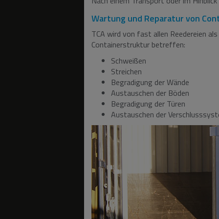
Nach einem Transport oder im Hinblick 
Wartung und Reparatur von Con
TCA wird von fast allen Reedereien als 
Containerstruktur betreffen:
Schweißen
Streichen
Begradigung der Wände
Austauschen der Böden
Begradigung der Türen
Austauschen der Verschlusssys