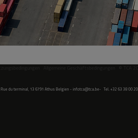
tzungsbedingungen
Allgemeine Geschäftsbedingungen
© TCA 2
Rue du terminal, 13
6791
Athus
Belgien
infotca@tca.be
Tel.
+32 63 38 00 20