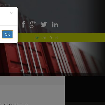
ressum
×
Share !
OK
ösungen
de
en
fr
nl