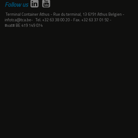
Follow us
Terminal Container Athus
Rue du terminal, 13
6791
Athus
Belgien
infotca@tca.be
Tel.
+32 63 38 00 20
Fax.
+32 63 37 01 92
#vat#
BE 419 149 074